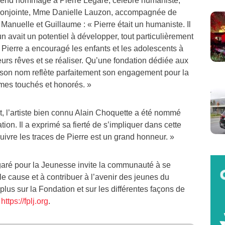
 rend hommage à Pierre Légaré, célèbre humaniste,
conjointe, Mme Danielle Lauzon, accompagnée de
 Manuelle et Guillaume : « Pierre était un humaniste. Il
n avait un potentiel à développer, tout particulièrement
, Pierre a encouragé les enfants et les adolescents à
eurs rêves et se réaliser. Qu’une fondation dédiée aux
son nom reflète parfaitement son engagement pour la
es touchés et honorés. »
, l’artiste bien connu Alain Choquette a été nommé
ion. Il a exprimé sa fierté de s’impliquer dans cette
uivre les traces de Pierre est un grand honneur. »
aré pour la Jeunesse invite la communauté à se
le cause et à contribuer à l’avenir des jeunes du
lus sur la Fondation et sur les différentes façons de
e
https://fplj.org
.