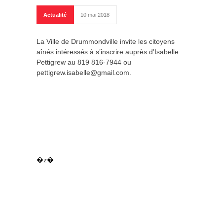
Actualité
10 mai 2018
La Ville de Drummondville invite les citoyens
aînés intéressés à s’inscrire auprès d’Isabelle
Pettigrew au 819 816-7944 ou
pettigrew.isabelle@gmail.com.
�z�