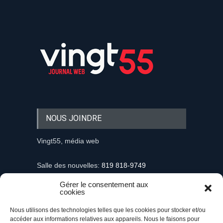
NOUS JOINDRE
Vingt55, média web
Salle des nouvelles:
819 818-9749
Gérer le consentement aux
Information et demandes publicitaires
cookies
mediaweb@vingt55.com
Nous utilisons des technologies telles que les cookies pour stocker et/ou
accéder aux informations relatives aux appareils. Nous le faisons pour