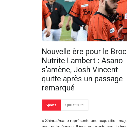
Nouvelle ère pour le Broc
Nutrite Lambert : Asano
s’amène, Josh Vincent
quitte après un passage
remarqué
Sports
7 juillet 2025
« Shinra Asano représente une acquisition maj
pour notre équipe. Il incarne exactement le typ