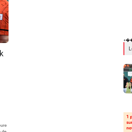
+�
L
k
eure
e de