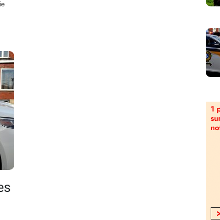
ie
es