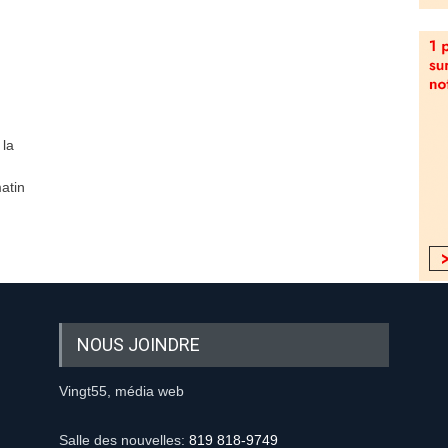
 la
atin
NOUS JOINDRE
Vingt55, média web
Salle des nouvelles:
819 818-9749