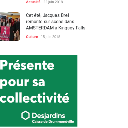
Actualité
22 juin 2018
Cet été, Jacques Brel
remonte sur scène dans
AMSTERDAM à Kingsey Falls
Culture
15 juin 2018
C'est TELLEMENT
maintenant!
Sports
28 juillet 2018