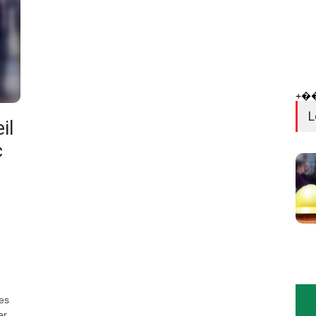
+�
L
il
c
es
er