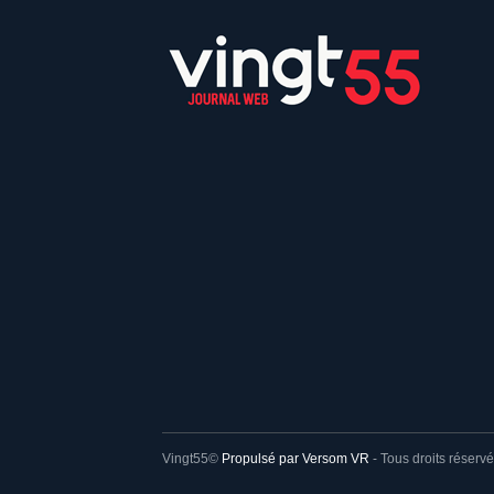
Vingt55©
Propulsé par Versom VR
- Tous droits réservé