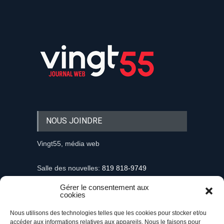
NOUS JOINDRE
Vingt55, média web
Salle des nouvelles:
819 818-9749
Gérer le consentement aux
Information et demandes publicitaires
cookies
mediaweb@vingt55.com
Nous utilisons des technologies telles que les cookies pour stocker et/ou
accéder aux informations relatives aux appareils. Nous le faisons pour