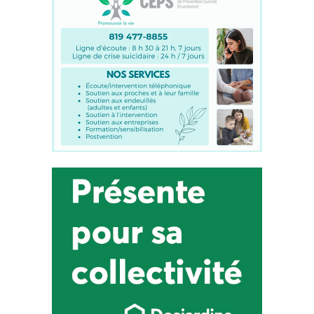
ET JIMCHAB EST DE LA
PARTIE POUR NOUS
Chroniques
16 mars 2018
LE TOUR DU MONDE AVEC
JIMCHAB ! - AU SÉNÉGAL:
LES FEMMES EN AFRIQUE,
DES «SUPERHÉROS»
Chroniques
2 avril 2018