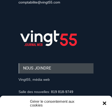
comptabilite@vingt55.com
NOUS JOINDRE
Vingt55, média web
Salle des nouvelles:
819 818-9749
Gérer le consentement aux
Information et demandes publicitaires
cookies
mediaweb@vingt55.com