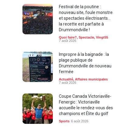
Festival de la poutine :
nouveau site, foule monstre
et spectacles électrisants…
la recette est parfaite à
Drummondville !
Quoi faire?
,
Spectacle
,
Vingt55
7 août 2026
Impropre à la baignade : la
plage publique de
Drummondville de nouveau
fermée
Actualité
,
Affaires municipales
7 août 2026
Coupe Canada Victoriaville-
Fenergic : Victoriaville
accueille le rendez-vous des
champions et Élite du golf
Sports
6 août 2026