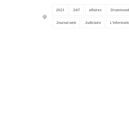
2023
24/7
affaires
Drummondv
Journal web
Judiciaire
L'informati
Suivez