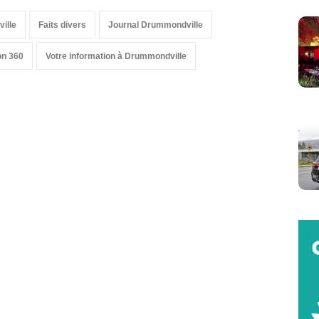
ille
Faits divers
Journal Drummondville
on 360
Votre information à Drummondville
-nous sur les réseaux sociaux: