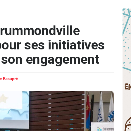
 Drummondville
ur ses initiatives
t son engagement
ic Beaupré