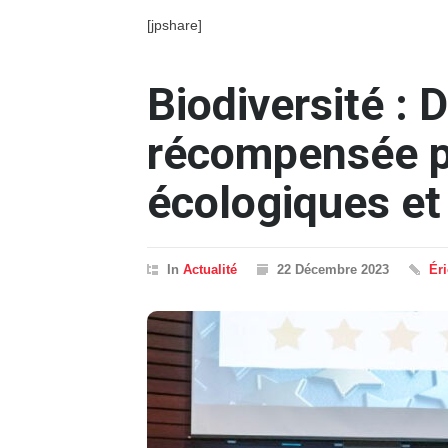
[jpshare]
Biodiversité :
récompensée po
écologiques e
In
Actualité
22 Décembre 2023
Ér