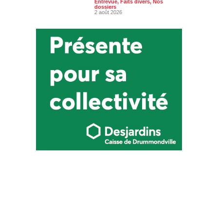
Entrevue
,
Faits divers
,
Nos
dossiers
2 août 2026