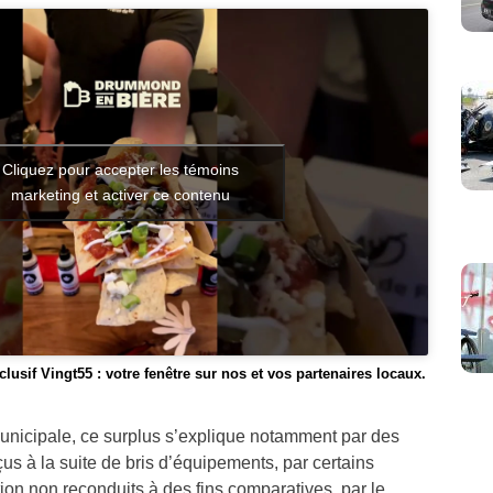
Cliquez pour accepter les témoins
marketing et activer ce contenu
lusif Vingt55 : votre fenêtre sur nos et vos partenaires locaux.
municipale, ce surplus s’explique notamment par des
s à la suite de bris d’équipements, par certains
n non reconduits à des fins comparatives, par le