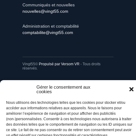
Communiqués et nouvelles
nouvelles@vingt55.com
Administration et comptabilité
comptabilite@vingt55.com
Vingt55©
Propulsé par Versom VR
- Tous droits
réservés.
Retour à l’accueil
Gérer le consentement aux
cookies
Nous utilisons des technologies telles que les cookies pour stocker et/ou
accéder aux informations relatives aux appareils. Nous le faisons pour
améliorer l’expérience de navigation et pour afficher des publicités
(non-)personnalisées. Consentir à ces technologies nous autorisera à traiter
des données telles que le comportement de navigation ou les ID uniques sur
ce site. Le fait de ne pas consentir ou de retirer son consentement peut avoir
un effet négatif sur certaines fonctonnalités et caractéristiques.