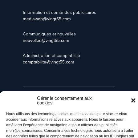
Information et demandes publicitaires
mediaweb@vingt55.com
Communiqués et nouvelles
nouvelles@vingt55.com
Administration et comptabilité
comptabilite@vingt55.com
Vingt55©
Propulsé par Versom VR
- Tous droits
Gérer le consentement aux
réservés.
cookies
Nous utilisons des technologies telles que les cookies pour stocker et/ou
Retour à l’accueil
accéder aux informations relatives aux appareils. Nous le faisons pour
améliorer l’expérience de navigation et pour afficher des publicités
(non-)personnalisées. Consentir à ces technologies nous autorisera à traiter
des données telles que le comportement de navigation ou les ID uniques sur