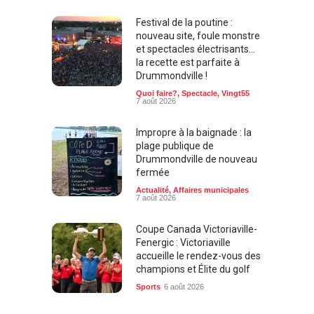
Festival de la poutine :
nouveau site, foule monstre
et spectacles électrisants…
la recette est parfaite à
Drummondville !
Quoi faire?
,
Spectacle
,
Vingt55
7 août 2026
Impropre à la baignade : la
plage publique de
Drummondville de nouveau
fermée
Actualité
,
Affaires municipales
7 août 2026
Coupe Canada Victoriaville-
Fenergic : Victoriaville
accueille le rendez-vous des
champions et Élite du golf
Sports
6 août 2026