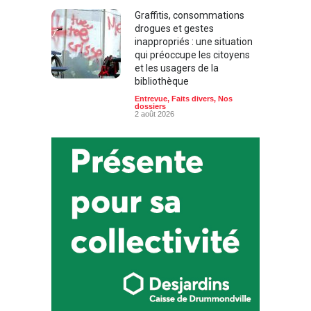
Graffitis, consommations
drogues et gestes
inappropriés : une situation
qui préoccupe les citoyens
et les usagers de la
bibliothèque
Entrevue
,
Faits divers
,
Nos
dossiers
2 août 2026