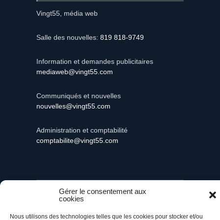
Vingt55, média web
Salle des nouvelles:
819 818-9749
Information et demandes publicitaires
mediaweb@vingt55.com
Communiqués et nouvelles
nouvelles@vingt55.com
Administration et comptabilité
comptabilite@vingt55.com
Gérer le consentement aux
Vingt55©
Propulsé par Versom VR
- Tous droits
cookies
réservés.
Nous utilisons des technologies telles que les cookies pour stocker et/ou