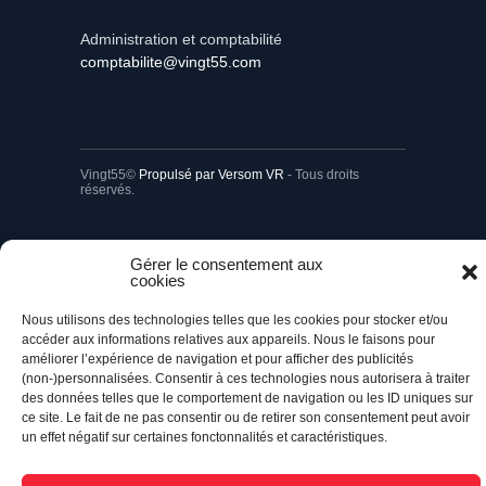
Administration et comptabilité
comptabilite@vingt55.com
Vingt55©
Propulsé par Versom VR
- Tous droits
réservés.
Retour à l’accueil
Gérer le consentement aux
cookies
Nous utilisons des technologies telles que les cookies pour stocker et/ou
accéder aux informations relatives aux appareils. Nous le faisons pour
améliorer l’expérience de navigation et pour afficher des publicités
(non-)personnalisées. Consentir à ces technologies nous autorisera à traiter
des données telles que le comportement de navigation ou les ID uniques sur
ce site. Le fait de ne pas consentir ou de retirer son consentement peut avoir
un effet négatif sur certaines fonctonnalités et caractéristiques.