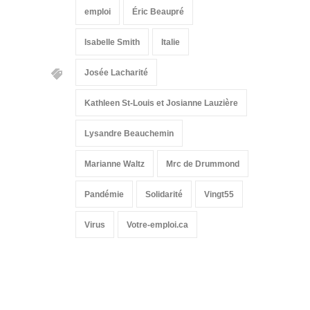
emploi
Éric Beaupré
Isabelle Smith
Italie
Josée Lacharité
Kathleen St-Louis et Josianne Lauzière
Lysandre Beauchemin
Marianne Waltz
Mrc de Drummond
Pandémie
Solidarité
Vingt55
Virus
Votre-emploi.ca
Suivez-nous sur les
réseaux sociaux: