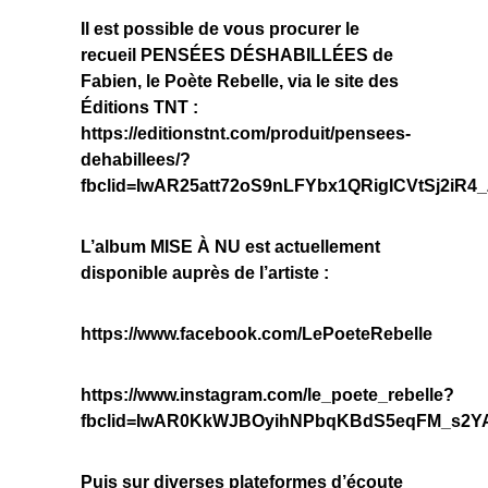
Il est possible de vous procurer le
recueil PENSÉES DÉSHABILLÉES de
Fabien, le Poète Rebelle, via le site des
Éditions TNT :
https://editionstnt.com/produit/pensees-
dehabillees/?
fbclid=IwAR25att72oS9nLFYbx1QRigICVtSj2iR
L’album MISE À NU est actuellement
disponible auprès de l’artiste :
https://www.facebook.com/LePoeteRebelle
https://www.instagram.com/le_poete_rebelle?
fbclid=IwAR0KkWJBOyihNPbqKBdS5eqFM_s2YA
Puis sur diverses plateformes d’écoute