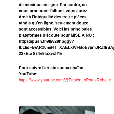
de musique en ligne. Par contre, en
vous procurant l’album, vous aurez
droit à l’intégralité des treize pièces,
tandis qu’en ligne, seulement douze
sont accessibles. Voici les principales
plateformes d’écoute pour MISE À NU :
https://push.fm/fl/v29hpggy?
fbclid=IwAR16miI4T_XAELkWFBoE7emJRZflrSA
23xEai-874v9IuXwZYE
Pour suivre l’artiste sur sa chaîne
YouTube:
https://www.youtube.com/@FabienLePoeteRebelle