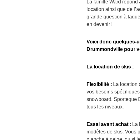
La famille Ward répond 
location ainsi que de l’
grande question à laquel
en devenir !
Voici donc quelques-u
Drummondville pour vo
La location de skis :
Flexibilité :
La location 
vos besoins spécifiques, 
snowboard. Sporteque D
tous les niveaux.
Essai avant achat
: La 
modèles de skis. Vous po
planche à neige, ou si l