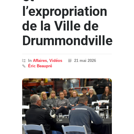
l’expropriation
de la Ville de
Drummondville
In
Affaires
,
Vidéos
21 mai 2026
Éric Beaupré