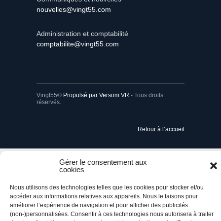
nouvelles@vingt55.com
Administration et comptabilité
comptabilite@vingt55.com
Vingt55©
Propulsé par Versom VR
- Tous droits
réservés.
Retour à l’accueil
Gérer le consentement aux
cookies
Nous utilisons des technologies telles que les cookies pour stocker et/ou
accéder aux informations relatives aux appareils. Nous le faisons pour
améliorer l’expérience de navigation et pour afficher des publicités
(non-)personnalisées. Consentir à ces technologies nous autorisera à traiter