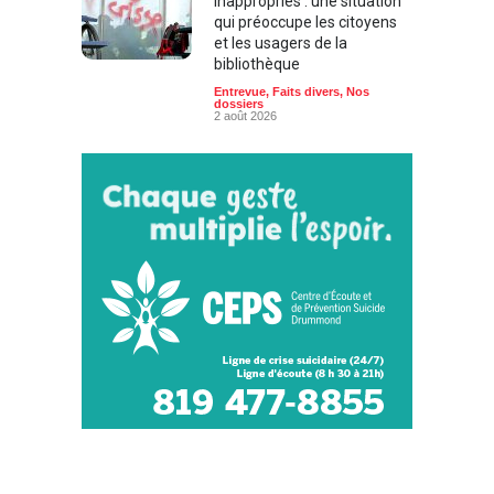
inappropriés : une situation
qui préoccupe les citoyens
et les usagers de la
bibliothèque
Entrevue
,
Faits divers
,
Nos
dossiers
2 août 2026