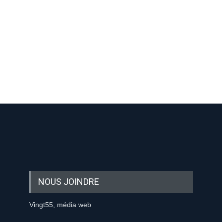
-nous sur les réseaux sociaux:
NOUS JOINDRE
Vingt55, média web