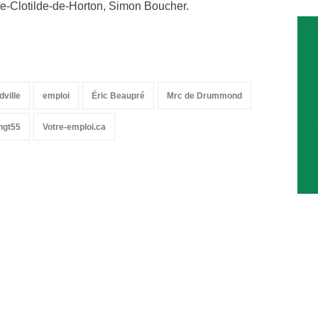
te-Clotilde-de-Horton, Simon Boucher.
ville
emploi
Éric Beaupré
Mrc de Drummond
ngt55
Votre-emploi.ca
-nous sur les réseaux sociaux: