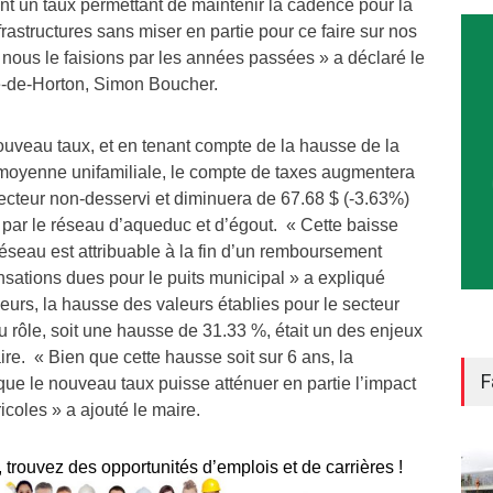
nt un taux permettant de maintenir la cadence pour la
rastructures sans miser en partie pour ce faire sur nos
ous le faisions par les années passées » a déclaré le
e-de-Horton, Simon Boucher.
ouveau taux, et en tenant compte de la hausse de la
moyenne unifamiliale, le compte de taxes augmentera
secteur non-desservi et diminuera de 67.68 $ (-3.63%)
 par le réseau d’aqueduc et d’égout. « Cette baisse
 réseau est attribuable à la fin d’un remboursement
ations dues pour le puits municipal » a expliqué
urs, la hausse des valeurs établies pour le secteur
 rôle, soit une hausse de 31.33 %, était un des enjeux
ire. « Bien que cette hausse soit sur 6 ans, la
F
 que le nouveau taux puisse atténuer en partie l’impact
ricoles » a ajouté le maire.
, trouvez des opportunités d’emplois et de carrières !