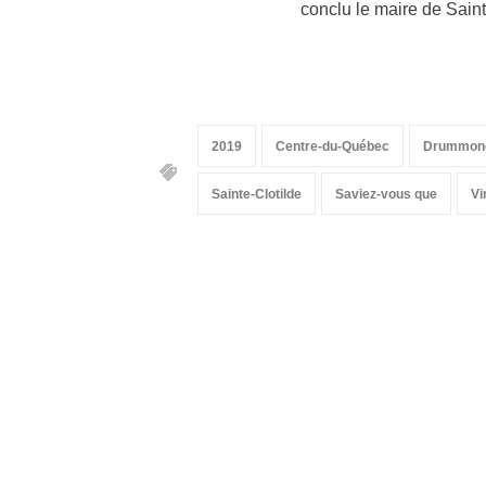
conclu le maire de Sain
2019
Centre-du-Québec
Drummond
Sainte-Clotilde
Saviez-vous que
Vi
Suivez