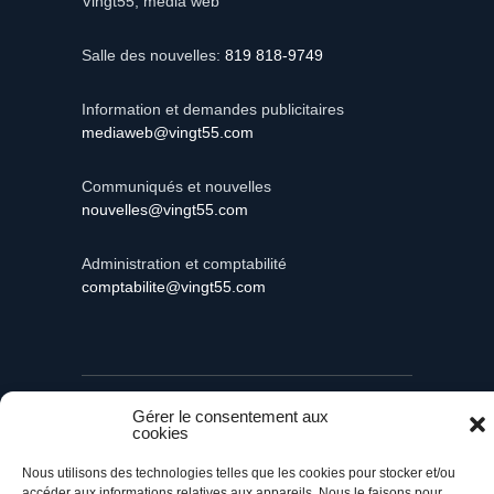
Vingt55, média web
Salle des nouvelles:
819 818-9749
Information et demandes publicitaires
mediaweb@vingt55.com
Communiqués et nouvelles
nouvelles@vingt55.com
Administration et comptabilité
comptabilite@vingt55.com
Vingt55©
Propulsé par Versom VR
- Tous droits
Gérer le consentement aux
réservés.
cookies
Nous utilisons des technologies telles que les cookies pour stocker et/ou
Retour à l’accueil
accéder aux informations relatives aux appareils. Nous le faisons pour