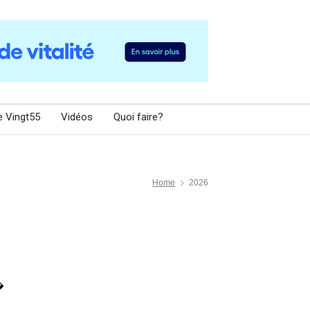
e Vingt55
Vidéos
Quoi faire?
Home
2026
�