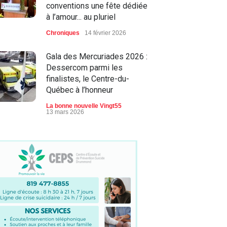
conventions une fête dédiée
à l’amour... au pluriel
Chroniques
14 février 2026
Gala des Mercuriades 2026 :
Dessercom parmi les
finalistes, le Centre-du-
Québec à l’honneur
La bonne nouvelle Vingt55
13 mars 2026
Journée internationale des
droits des femmes : le
Vingt55 tient à souligner
l’engagement de celles qui
font avancer notre région.
Actualité
8 mars 2026