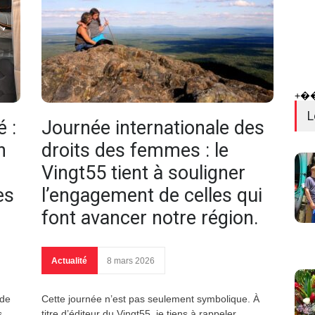
+�
L
 :
Journée internationale des
n
droits des femmes : le
Vingt55 tient à souligner
es
l’engagement de celles qui
font avancer notre région.
Actualité
8 mars 2026
 de
Cette journée n’est pas seulement symbolique. À
s
titre d’éditeur du Vingt55, je tiens à rappeler