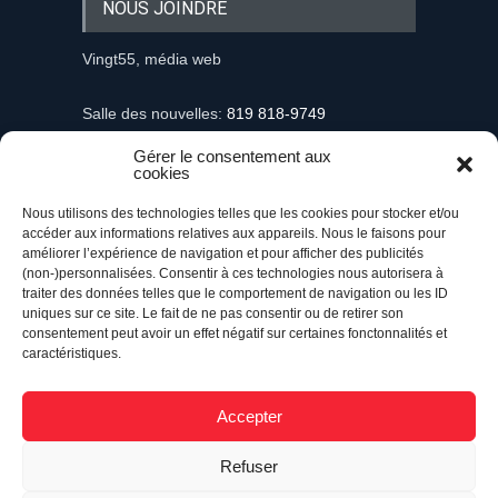
NOUS JOINDRE
Vingt55, média web
Salle des nouvelles:
819 818-9749
Gérer le consentement aux
Information et demandes publicitaires
cookies
mediaweb@vingt55.com
Nous utilisons des technologies telles que les cookies pour stocker et/ou
accéder aux informations relatives aux appareils. Nous le faisons pour
Communiqués et nouvelles
améliorer l’expérience de navigation et pour afficher des publicités
nouvelles@vingt55.com
(non-)personnalisées. Consentir à ces technologies nous autorisera à
traiter des données telles que le comportement de navigation ou les ID
uniques sur ce site. Le fait de ne pas consentir ou de retirer son
Administration et comptabilité
consentement peut avoir un effet négatif sur certaines fonctonnalités et
comptabilite@vingt55.com
caractéristiques.
Accepter
Vingt55©
Propulsé par Versom VR
- Tous droits
Refuser
réservés.