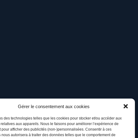
Gérer le consentement aux cookies
ns des technologies telles que les cookies pour stocker et/ou accéder aux
 relatives aux appareils. Nous le faisons pour améliorer l’expérience de
t pour afficher des publicités (non-)personnalisées. Consentir à ces
 nous autorisera à traiter des données telles que le comportement de