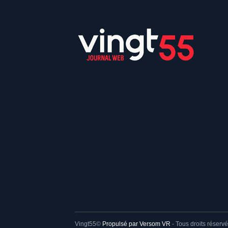
Vingt55©
Propulsé par Versom VR
- Tous droits réservé