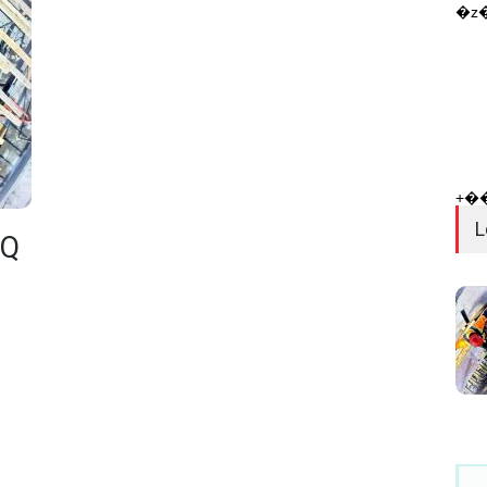
�z
+�
L
CQ