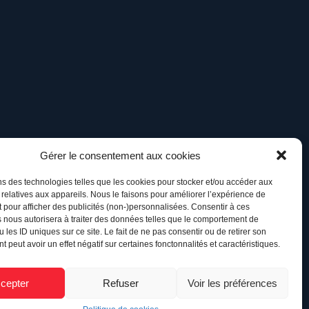
Gérer le consentement aux cookies
ns des technologies telles que les cookies pour stocker et/ou accéder aux
 relatives aux appareils. Nous le faisons pour améliorer l’expérience de
t pour afficher des publicités (non-)personnalisées. Consentir à ces
 nous autorisera à traiter des données telles que le comportement de
 les ID uniques sur ce site. Le fait de ne pas consentir ou de retirer son
 peut avoir un effet négatif sur certaines fonctonnalités et caractéristiques.
cepter
Refuser
Voir les préférences
Retour à l’accueil