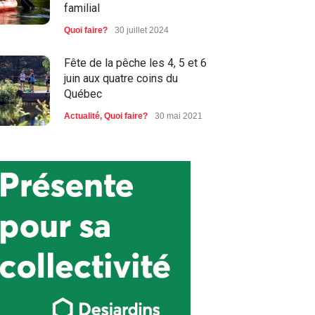
familial
Quoi faire?
30 juillet 2024
Fête de la pêche les 4, 5 et 6
juin aux quatre coins du
Québec
Actualité
,
Quoi faire?
30 mai 2021
Des mesures concrètes pour
favoriser la relève en chasse
et pêche
Actualité
17 mars 2019