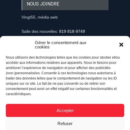
NOUS JOINDRE
Vingt55, média web
Salle des nouvelles:
819 818-9749
Gérer le consentement aux
Information et demandes publicitaires
cookies
mediaweb@vingt55.com
Nous utilisons des technologies telles que les cookies pour stocker et/ou
accéder aux informations relatives aux appareils. Nous le faisons pour
Communiqués et nouvelles
améliorer l’expérience de navigation et pour afficher des publicités
nouvelles@vingt55.com
(non-)personnalisées. Consentir à ces technologies nous autorisera à
traiter des données telles que le comportement de navigation ou les ID
uniques sur ce site. Le fait de ne pas consentir ou de retirer son
Administration et comptabilité
consentement peut avoir un effet négatif sur certaines fonctonnalités et
comptabilite@vingt55.com
caractéristiques.
Accepter
Vingt55©
Propulsé par Versom VR
- Tous droits
Refuser
réservés.