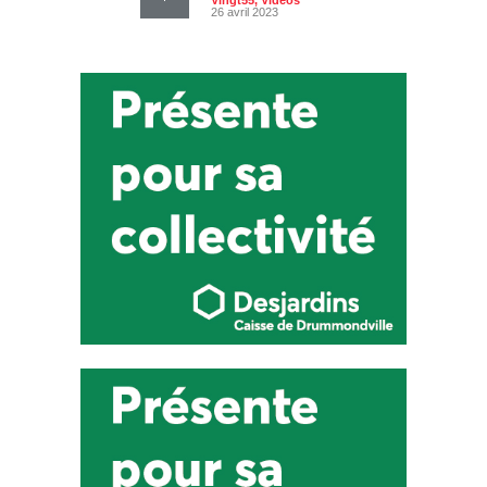
Vingt55
,
Vidéos
26 avril 2023