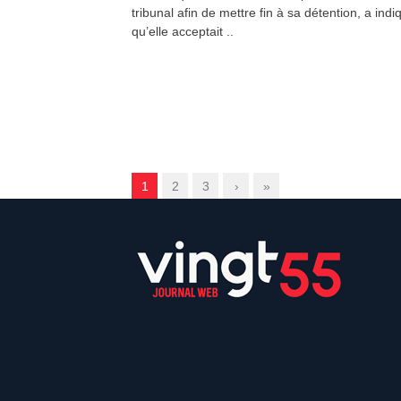
tribunal afin de mettre fin à sa détention, a indi
qu’elle acceptait ..
1
2
3
›
»