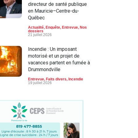
directeur de santé publique
en Mauricie–Centre-du-
Québec
Actualité
,
Enquête
,
Entrevue
,
Nos
dossiers
21 juillet 2026
Incendie : Un imposant
motorisé et un projet de
vacances partent en fumée à
Drummondville
Entrevue
,
Faits divers
,
Incendie
19 juillet 2026
Signalement d'individus
possiblement armés :
important déploiement
policier à Drummondville
Actualité
,
Enquête
,
Entrevue
,
Nos
dossiers
23 juin 2026