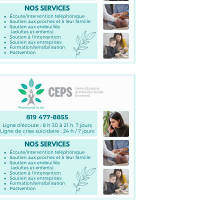
Feu de véhicule : un projet de
vacances s'enflamme sur
l'autoroute 20
Actualité
,
Enquête
,
Entrevue
,
Nos
dossiers
12 juillet 2026