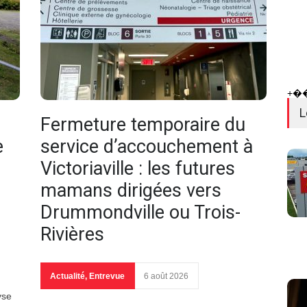
+�
L
Fermeture temporaire du
e
service d’accouchement à
Victoriaville : les futures
mamans dirigées vers
Drummondville ou Trois-
Rivières
Actualité
,
Entrevue
6 août 2026
yse