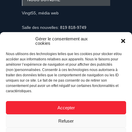
Vingt55, média web
Salle des nouvelles:
819 818-9749
Gérer le consentement aux
Information et demandes publicitaires
cookies
mediaweb@vingt55.com
Nous utilisons des technologies telles que les cookies pour stocker et/ou
accéder aux informations relatives aux appareils. Nous le faisons pour
Communiqués et nouvelles
améliorer l’expérience de navigation et pour afficher des publicités
nouvelles@vingt55.com
(non-)personnalisées. Consentir à ces technologies nous autorisera à
traiter des données telles que le comportement de navigation ou les ID
uniques sur ce site. Le fait de ne pas consentir ou de retirer son
Administration et comptabilité
consentement peut avoir un effet négatif sur certaines fonctonnalités et
comptabilite@vingt55.com
caractéristiques.
Accepter
Vingt55©
Propulsé par Versom VR
- Tous droits
Refuser
réservés.