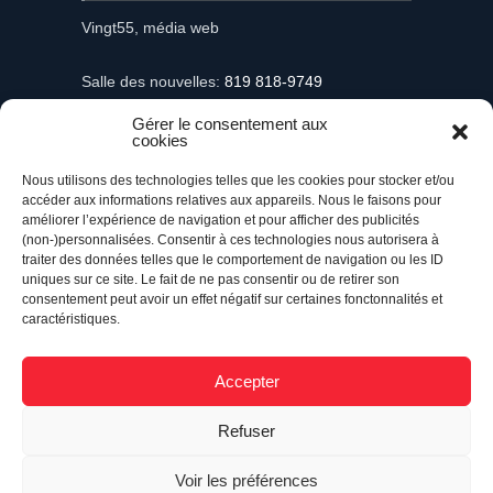
Vingt55, média web
Salle des nouvelles:
819 818-9749
Gérer le consentement aux
Information et demandes publicitaires
cookies
mediaweb@vingt55.com
Nous utilisons des technologies telles que les cookies pour stocker et/ou
accéder aux informations relatives aux appareils. Nous le faisons pour
Communiqués et nouvelles
améliorer l’expérience de navigation et pour afficher des publicités
nouvelles@vingt55.com
(non-)personnalisées. Consentir à ces technologies nous autorisera à
traiter des données telles que le comportement de navigation ou les ID
uniques sur ce site. Le fait de ne pas consentir ou de retirer son
Administration et comptabilité
consentement peut avoir un effet négatif sur certaines fonctonnalités et
comptabilite@vingt55.com
caractéristiques.
Accepter
Vingt55©
Propulsé par Versom VR
- Tous droits
Refuser
réservés.
Voir les préférences