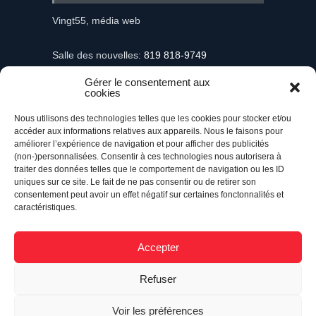
Vingt55, média web
Salle des nouvelles:
819 818-9749
Gérer le consentement aux
Information et demandes publicitaires
cookies
mediaweb@vingt55.com
Nous utilisons des technologies telles que les cookies pour stocker et/ou
accéder aux informations relatives aux appareils. Nous le faisons pour
Communiqués et nouvelles
améliorer l’expérience de navigation et pour afficher des publicités
nouvelles@vingt55.com
(non-)personnalisées. Consentir à ces technologies nous autorisera à
traiter des données telles que le comportement de navigation ou les ID
uniques sur ce site. Le fait de ne pas consentir ou de retirer son
Administration et comptabilité
consentement peut avoir un effet négatif sur certaines fonctonnalités et
comptabilite@vingt55.com
caractéristiques.
Accepter
Vingt55©
Propulsé par Versom VR
- Tous droits
Refuser
réservés.
Voir les préférences