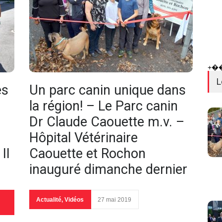
+�
L
es
Un parc canin unique dans
la région! – Le Parc canin
Dr Claude Caouette m.v. –
Hôpital Vétérinaire
II
Caouette et Rochon
inauguré dimanche dernier
Actualité
,
Vidéos
27 mai 2019