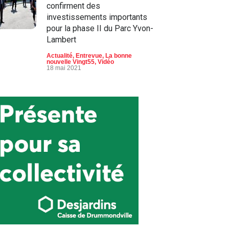
confirment des
investissements importants
pour la phase II du Parc Yvon-
Lambert
Actualité
,
Entrevue
,
La bonne
nouvelle Vingt55
,
Vidéo
18 mai 2021