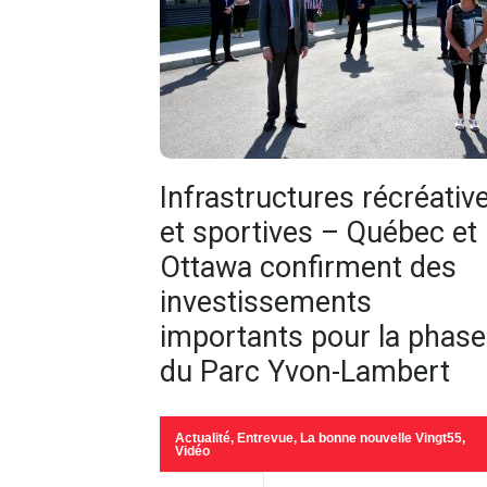
Infrastructures récréativ
et sportives – Québec et
Ottawa confirment des
investissements
importants pour la phase 
du Parc Yvon-Lambert
Actualité
,
Entrevue
,
La bonne nouvelle Vingt55
,
Vidéo