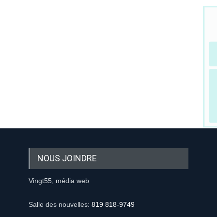
NOUS JOINDRE
Vingt55, média web
Salle des nouvelles:
819 818-9749