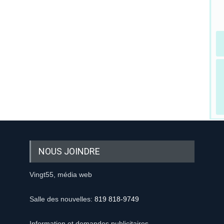
NOUS JOINDRE
Vingt55, média web
Salle des nouvelles:
819 818-9749
Information et demandes publicitaires