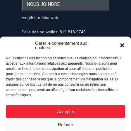
NOUS JOINDRE
Vingt55, média web
Salle des nouvelles:
819 818-9749
Gérer le consentement aux
Information et demandes publicitaires
cookies
mediaweb@vingt55.com
Nous utilisons des technologies telles que les cookies pour stocker et/ou
accéder aux informations relatives aux appareils. Nous le faisons pour
Communiqués et nouvelles
améliorer l’expérience de navigation et pour afficher des publicités
nouvelles@vingt55.com
(non-)personnalisées. Consentir à ces technologies nous autorisera à
traiter des données telles que le comportement de navigation ou les ID
uniques sur ce site. Le fait de ne pas consentir ou de retirer son
Administration et comptabilité
consentement peut avoir un effet négatif sur certaines fonctonnalités et
comptabilite@vingt55.com
caractéristiques.
Accepter
Vingt55©
Propulsé par Versom VR
- Tous droits
Refuser
réservés.