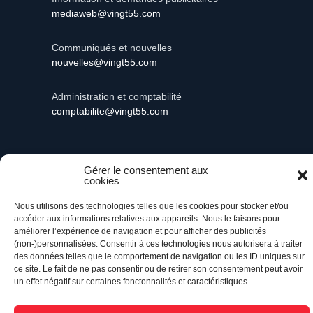
mediaweb@vingt55.com
Communiqués et nouvelles
nouvelles@vingt55.com
Administration et comptabilité
comptabilite@vingt55.com
Gérer le consentement aux
cookies
Vingt55©
Propulsé par Versom VR
- Tous droits
réservés.
Nous utilisons des technologies telles que les cookies pour stocker et/ou
accéder aux informations relatives aux appareils. Nous le faisons pour
améliorer l’expérience de navigation et pour afficher des publicités
Retour à l’accueil
(non-)personnalisées. Consentir à ces technologies nous autorisera à traiter
des données telles que le comportement de navigation ou les ID uniques sur
ce site. Le fait de ne pas consentir ou de retirer son consentement peut avoir
un effet négatif sur certaines fonctonnalités et caractéristiques.