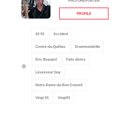
PHOTOREPORTER
PROFILE
20 55
Accident
Centre-du-Québec
Drummondville
Éric Beaupré
Faits divers
Levasseur Guy
Notre-Dame-du-Bon-Conseil
Vingt 55
Vingt55
Suivez-nous sur les
réseaux sociaux: