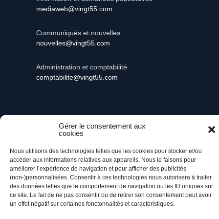
mediaweb@vingt55.com
Communiqués et nouvelles
nouvelles@vingt55.com
Administration et comptabilité
comptabilite@vingt55.com
Gérer le consentement aux
Vingt55©
Propulsé par Versom VR
- Tous droits
cookies
réservés.
Nous utilisons des technologies telles que les cookies pour stocker et/ou
accéder aux informations relatives aux appareils. Nous le faisons pour
Retour à l’accueil
améliorer l’expérience de navigation et pour afficher des publicités
(non-)personnalisées. Consentir à ces technologies nous autorisera à traiter
des données telles que le comportement de navigation ou les ID uniques sur
ce site. Le fait de ne pas consentir ou de retirer son consentement peut avoir
un effet négatif sur certaines fonctonnalités et caractéristiques.