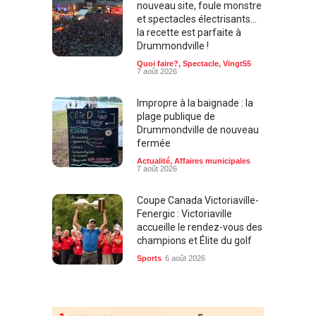
nouveau site, foule monstre
et spectacles électrisants…
la recette est parfaite à
Drummondville !
Quoi faire?
,
Spectacle
,
Vingt55
7 août 2026
Impropre à la baignade : la
plage publique de
Drummondville de nouveau
fermée
Actualité
,
Affaires municipales
7 août 2026
Coupe Canada Victoriaville-
Fenergic : Victoriaville
accueille le rendez-vous des
champions et Élite du golf
Sports
6 août 2026