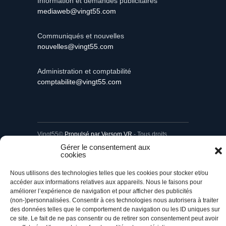
Information et demandes publicitaires
mediaweb@vingt55.com
Communiqués et nouvelles
nouvelles@vingt55.com
Administration et comptabilité
comptabilite@vingt55.com
Vingt55©
Propulsé par Versom VR
- Tous droits
réservés.
Gérer le consentement aux
cookies
Retour à l’accueil
Nous utilisons des technologies telles que les cookies pour stocker et/ou
accéder aux informations relatives aux appareils. Nous le faisons pour
améliorer l’expérience de navigation et pour afficher des publicités
(non-)personnalisées. Consentir à ces technologies nous autorisera à traiter
des données telles que le comportement de navigation ou les ID uniques sur
ce site. Le fait de ne pas consentir ou de retirer son consentement peut avoir