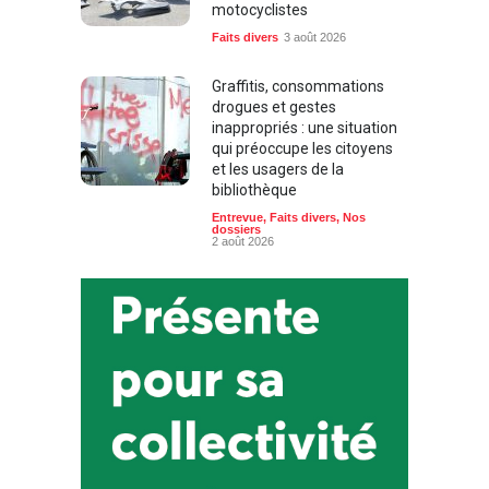
motocyclistes
Faits divers
3 août 2026
Graffitis, consommations
drogues et gestes
inappropriés : une situation
qui préoccupe les citoyens
et les usagers de la
bibliothèque
Entrevue
,
Faits divers
,
Nos
dossiers
2 août 2026