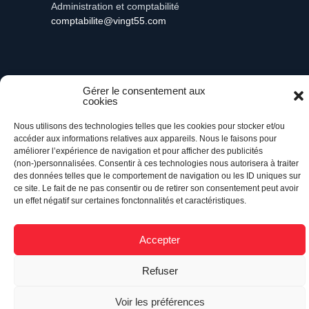
Administration et comptabilité
comptabilite@vingt55.com
Vingt55©
Propulsé par Versom VR
- Tous droits
Gérer le consentement aux
réservés.
cookies
Nous utilisons des technologies telles que les cookies pour stocker et/ou
Retour à l’accueil
accéder aux informations relatives aux appareils. Nous le faisons pour
améliorer l’expérience de navigation et pour afficher des publicités
(non-)personnalisées. Consentir à ces technologies nous autorisera à traiter
des données telles que le comportement de navigation ou les ID uniques sur
ce site. Le fait de ne pas consentir ou de retirer son consentement peut avoir
un effet négatif sur certaines fonctonnalités et caractéristiques.
Accepter
Refuser
Voir les préférences