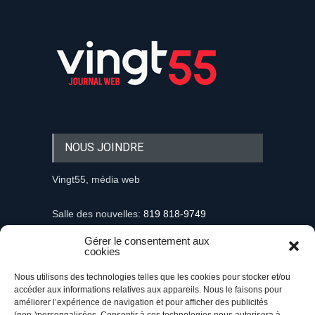
NOUS JOINDRE
Vingt55, média web
Salle des nouvelles:
819 818-9749
Gérer le consentement aux
Information et demandes publicitaires
cookies
mediaweb@vingt55.com
Nous utilisons des technologies telles que les cookies pour stocker et/ou
accéder aux informations relatives aux appareils. Nous le faisons pour
Communiqués et nouvelles
améliorer l’expérience de navigation et pour afficher des publicités
nouvelles@vingt55.com