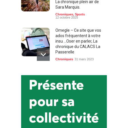
La chronique plein air de
Sara Marquis.
Chroniques
,
Sports
12 octobre 2025
Omegle – Ce site que vos
ados fréquentent à votre
insu …Oser en parler, La
chronique du CALACS La
Passerelle
Chroniques
31 mars 2023
Exploitation sexuelle : ''C’est
pas grave, c’est juste du cul''
…Oser en parler, la chronique
du CALACS La Passerelle
Chroniques
17 mars 2023
La dette sexuelle … C’est
non ! OSER EN PARLER – la
chronique du CALACS La
Passerelle