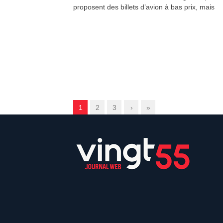
proposent des billets d’avion à bas prix, mais
1
2
3
›
»