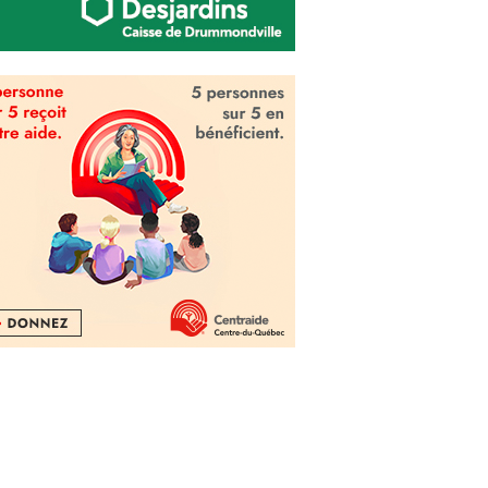
Économie
,
Quoi faire?
,
Vidéos
20 Décembre 2025