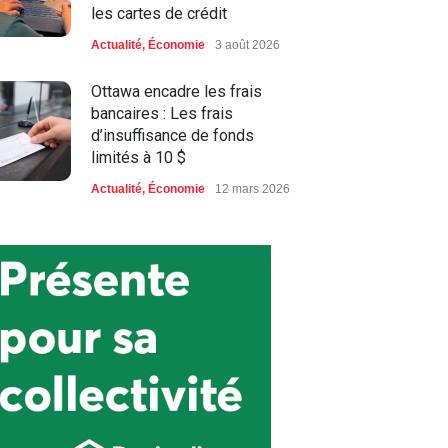
les cartes de crédit
Actualité
,
Économie
3 août 2026
Ottawa encadre les frais
bancaires : Les frais
d’insuffisance de fonds
limités à 10 $
Actualité
,
Économie
12 mars 2026
Fermeture de Venmar: 130
travailleurs dans l’incertitude
le Syndicat des Métallos
exige des réponses
Affaires
,
Économie
,
Entrevue
,
Nos
dossiers
,
Nouvelles régionales
,
Vingt55
14 avril 2026
Les tailles « Big » et « Tall »
chez Mercerie Denis !