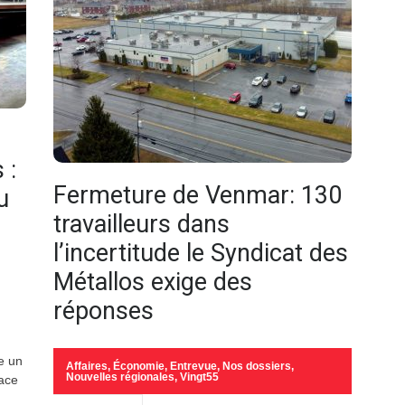
 :
Fermeture de Venmar: 130
u
travailleurs dans
l’incertitude le Syndicat des
Métallos exige des
réponses
e un
Affaires
,
Économie
,
Entrevue
,
Nos dossiers
,
Nouvelles régionales
,
Vingt55
face