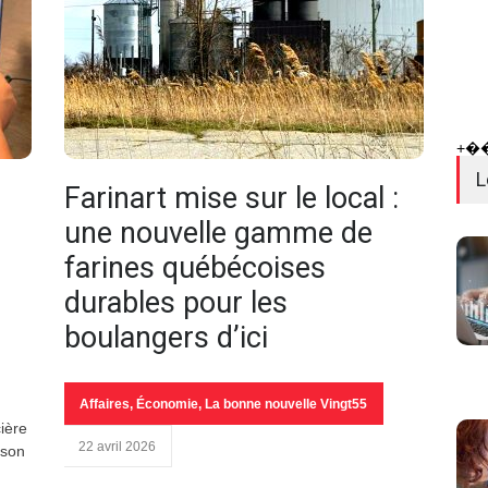
+�
L
Farinart mise sur le local :
une nouvelle gamme de
farines québécoises
durables pour les
boulangers d’ici
Affaires
,
Économie
,
La bonne nouvelle Vingt55
cière
22 avril 2026
 son