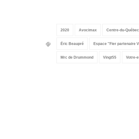
2020
Avocimax
Centre-du-Québec
Éric Beaupré
Espace ''Fier partenaire V
Mrc de Drummond
Vingt55
Votre-e
Suivez