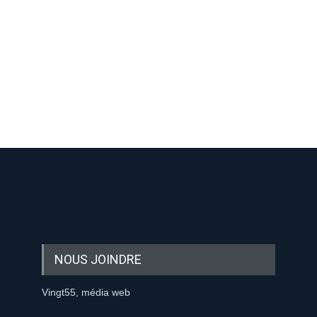
-nous sur les réseaux sociaux:
NOUS JOINDRE
Vingt55, média web