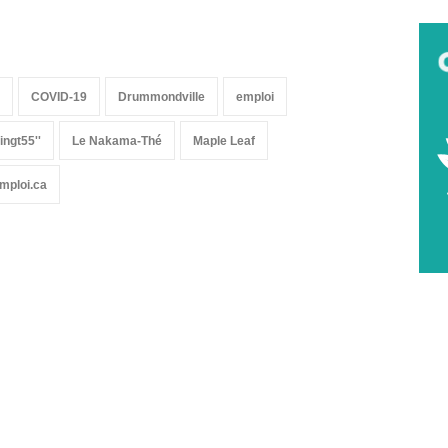
COVID-19
Drummondville
emploi
ingt55''
Le Nakama-Thé
Maple Leaf
mploi.ca
-nous sur les réseaux sociaux: