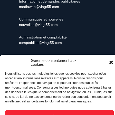
Information et demandes publicitaires
mediaweb@vingt55.com
Communiqués et nouvelles
nouvelles@vingt55.com
Administration et comptabilité
comptabilite@vingt55.com
Gérer le consentement aux
cookies
Vingt55©
Propulsé par Versom VR
- Tous droits
réservés.
Nous utilisons des technologies telles que les cookies pour stocker et/ou
accéder aux informations relatives aux appareils. Nous le faisons pour
améliorer l’expérience de navigation et pour afficher des publicités
Retour à l’accueil
(non-)personnalisées. Consentir à ces technologies nous autorisera à traiter
des données telles que le comportement de navigation ou les ID uniques sur
ce site. Le fait de ne pas consentir ou de retirer son consentement peut avoir
un effet négatif sur certaines fonctonnalités et caractéristiques.