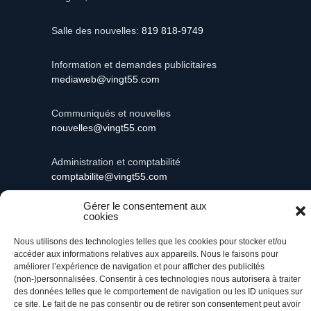
Salle des nouvelles:
819 818-9749
Information et demandes publicitaires
mediaweb@vingt55.com
Communiqués et nouvelles
nouvelles@vingt55.com
Administration et comptabilité
comptabilite@vingt55.com
Gérer le consentement aux
cookies
Nous utilisons des technologies telles que les cookies pour stocker et/ou
Vingt55©
Propulsé par Versom VR
- Tous droits
accéder aux informations relatives aux appareils. Nous le faisons pour
réservés.
améliorer l’expérience de navigation et pour afficher des publicités
(non-)personnalisées. Consentir à ces technologies nous autorisera à traiter
des données telles que le comportement de navigation ou les ID uniques sur
Retour à l’accueil
ce site. Le fait de ne pas consentir ou de retirer son consentement peut avoir