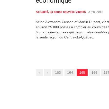
économique
Actualité
,
La bonne nouvelle Vingt55
3 mai 2018
Selon Alexandre Cusson et Martin Dupont, c’es
environ 25 000 postes à combler au cours des 
6 prochaines années qui devront être comblés 
la seule région du Centre-du-Québec.
«
‹
163
164
165
166
16