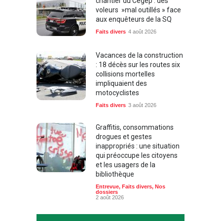
chantier du Cégep : des
voleurs »mal outillés » face
aux enquêteurs de la SQ
Faits divers
4 août 2026
Vacances de la construction
: 18 décès sur les routes six
collisions mortelles
impliquaient des
motocyclistes
Faits divers
3 août 2026
Graffitis, consommations
drogues et gestes
inappropriés : une situation
qui préoccupe les citoyens
et les usagers de la
bibliothèque
Entrevue
,
Faits divers
,
Nos
dossiers
2 août 2026