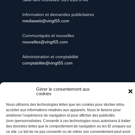
Information et demandes publicitaires
mediaweb@vingt55.com
Communiqués et nouvelles
nouvelles@vingt55.com
Administration et comptabilité
comptabilite@vingt55.com
Gérer le consentement aux
cookies
Vingt55©
Propulsé par Versom VR
- Tous droits
réservés.
Nous utilisons des technologies telles que les cookies pour stocker et/ou
accéder aux informations relatives aux appareils. Nous le faisons pour
Retour à l’accueil
améliorer l’expérience de navigation et pour afficher des publicités
(non-)personnalisées. Consentir à ces technologies nous autorisera à traiter
des données telles que le comportement de navigation ou les ID uniques sur
ce site. Le fait de ne pas consentir ou de retirer son consentement peut avoir