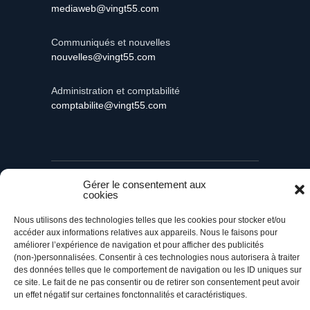
mediaweb@vingt55.com
Communiqués et nouvelles
nouvelles@vingt55.com
Administration et comptabilité
comptabilite@vingt55.com
Vingt55©
Propulsé par Versom VR
- Tous droits
Gérer le consentement aux
réservés.
cookies
Nous utilisons des technologies telles que les cookies pour stocker et/ou
Retour à l’accueil
accéder aux informations relatives aux appareils. Nous le faisons pour
améliorer l’expérience de navigation et pour afficher des publicités
(non-)personnalisées. Consentir à ces technologies nous autorisera à traiter
des données telles que le comportement de navigation ou les ID uniques sur
ce site. Le fait de ne pas consentir ou de retirer son consentement peut avoir
un effet négatif sur certaines fonctonnalités et caractéristiques.